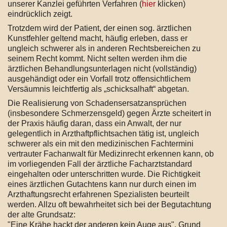
unserer Kanzlei geführten Verfahren (
hier
klicken)
eindrücklich zeigt.
Trotzdem wird der Patient, der einen sog. ärztlichen
Kunstfehler geltend macht, häufig erleben, dass er
ungleich schwerer als in anderen Rechtsbereichen zu
seinem Recht kommt. Nicht selten werden ihm die
ärztlichen Behandlungsunterlagen nicht (vollständig)
ausgehändigt oder ein Vorfall trotz offensichtlichem
Versäumnis leichtfertig als „schicksalhaft“ abgetan.
Die Realisierung von Schadensersatzansprüchen
(insbesondere Schmerzensgeld) gegen Ärzte scheitert in
der Praxis häufig daran, dass ein Anwalt, der nur
gelegentlich in Arzthaftpflichtsachen tätig ist, ungleich
schwerer als ein mit den medizinischen Fachtermini
vertrauter Fachanwalt für Medizinrecht erkennen kann, ob
im vorliegenden Fall der ärztliche Facharztstandard
eingehalten oder unterschritten wurde. Die Richtigkeit
eines ärztlichen Gutachtens kann nur durch einen im
Arzthaftungsrecht erfahrenen Spezialisten beurteilt
werden. Allzu oft bewahrheitet sich bei der Begutachtung
der alte Grundsatz:
"Eine Krähe hackt der anderen kein Auge aus". Grund