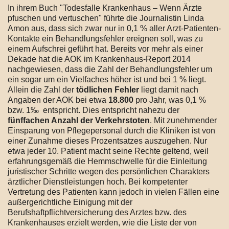
In ihrem Buch "Todesfalle Krankenhaus – Wenn Ärzte
pfuschen und vertuschen" führte die Journalistin Linda
Amon aus, dass sich zwar nur in 0,1 % aller Arzt-Patienten-
Kontakte ein Behandlungsfehler ereignen soll, was zu
einem Aufschrei geführt hat. Bereits vor mehr als einer
Dekade hat die AOK im Krankenhaus-Report 2014
nachgewiesen, dass die Zahl der Behandlungsfehler um
ein sogar um ein Vielfaches höher ist und bei 1 % liegt.
Allein die Zahl der
tödlichen Fehler
liegt damit nach
Angaben der AOK bei etwa
18.800
pro Jahr, was 0,1 %
bzw. 1‰ entspricht. Dies entspricht nahezu der
fünffachen Anzahl der Verkehrstoten
. Mit zunehmender
Einsparung von Pflegepersonal durch die Kliniken ist von
einer Zunahme dieses Prozentsatzes auszugehen. Nur
etwa jeder 10. Patient macht seine Rechte geltend, weil
erfahrungsgemäß die Hemmschwelle für die Einleitung
juristischer Schritte wegen des persönlichen Charakters
ärztlicher Dienstleistungen hoch. Bei kompetenter
Vertretung des Patienten kann jedoch in vielen Fällen eine
außergerichtliche Einigung mit der
Berufshaftpflichtversicherung des Arztes bzw. des
Krankenhauses erzielt werden, wie die Liste der von