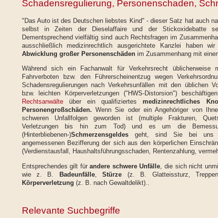
Schadensregulierung, Personenschaden, Sch
"Das Auto ist des Deutschen liebstes Kind" - dieser Satz hat auch 
selbst in Zeiten der Dieselaffaire und der Stickoxidebatte se
Dementsprechend vielfältig sind auch Rechtsfragen im Zusammenhan
ausschließlich medizinrechtlich ausgerichtete Kanzlei haben wir
Abwicklung großer Personenschäden
im Zusammenhang mit ein
Während sich ein Fachanwalt für Verkehrsrecht üblicherweise
Fahrverboten bzw. den Führerscheinentzug wegen Verkehrsordnun
Schadensregulierungen nach Verkehrsunfällen mit den üblichen Vo
bzw. leichten Körperverletzungen ("HWS-Distorsion") beschäftige
Rechtsanwälte
über ein qualifiziertes
medizinrechtliches Kn
Personengroßschäden.
Wenn Sie oder ein Angehöriger von Ihnen
schweren Unfallfolgen geworden ist (multiple Frakturen, Quet
Verletzungen bis hin zum Tod) und es um die Bemessu
(Hinterbliebenen-)
Schmerzensgeldes
geht, sind Sie bei uns r
angemessenen Bezifferung der sich aus den körperlichen Einschr
(Verdienstausfall, Haushaltsführungsschaden, Rentenzahlung, vermehr
Entsprechendes gilt für
andere schwere Unfälle
, die sich nicht unm
wie z. B.
Badeunfälle
,
Stürze
(z. B. Glatteissturz, Treppen
Körperverletzung
(z. B. nach Gewaltdelikt)..
Relevante Suchbegriffe