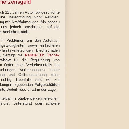
merzensgeld
nach 125 Jahren Automobilgeschichte
ine Berechtigung nicht verloren.
g mit Kraftfahrzeugen. Als nahezu
 uns jedoch spezialisiert auf die
em
Verkehrsunfall
.
 mit Problemen um den Autokauf,
gswidrigkeiten sowie einfacheren
rfahrtsverletzungen, Blechschäden
n, verfügt die
Kanzlei Dr. Vachek
owhow
für die Regulierung von
 Opfer eines Verkehrsunfalls mit
schungen, Verbrennungen, innere
ng und Geltendmachung eines
ichtig. Ebenfalls sind wir zur
änkungen ergebenden
Folgeschäden
te Bedürfnisse u. a.) in der Lage.
ittelbar im Straßenverkehr ereignen,
sturz, Leitersturz) oder schwere