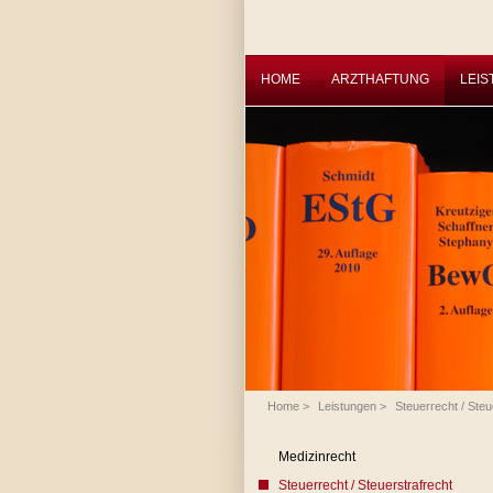
HOME
ARZTHAFTUNG
LEI
Home
>
Leistungen
>
Steuerrecht / Steu
Medizinrecht
Steuerrecht / Steuerstrafrecht