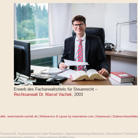
Erwerb des Fachanwaltstitels für Steuerrecht –
Rechtsanwalt Dr. Marcel Vachek
, 2003
wälte,
www.kanzlei-vachek.de
| Webservice & Layout by
www.bense.com
|
Impressum
|
Datenschutzerklär
Fuerstenzell
,
Krankenhausrecht nahe Rosenheim
,
Eigentumswohnung Muenchen
,
Aerztepfusch Tiefenbach
ung Fahrerlaubnis Grafenau
,
Zahnarzthaftung Waldkirchen