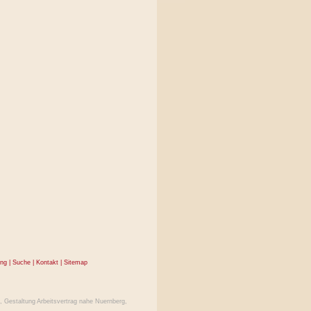
ung
|
Suche
|
Kontakt
|
Sitemap
,
Gestaltung Arbeitsvertrag nahe Nuernberg
,