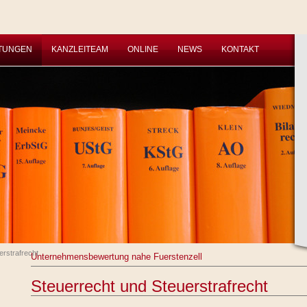
STUNGEN
KANZLEITEAM
ONLINE
NEWS
KONTAKT
erstrafrecht
Unternehmensbewertung nahe Fuerstenzell
Steuerrecht und Steuerstrafrecht