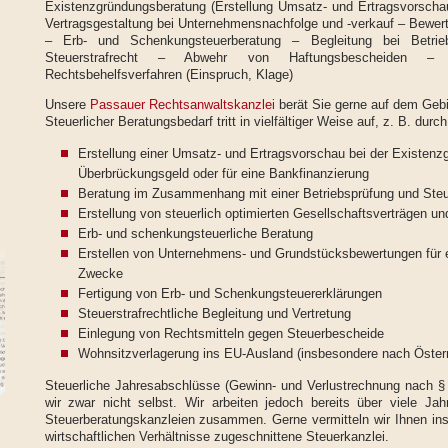
Existenzgründungsberatung (Erstellung Umsatz- und Ertragsvorscha
Vertragsgestaltung bei Unternehmensnachfolge und -verkauf – Bewe
– Erb- und Schenkungsteuerberatung – Begleitung bei Betrie
Steuerstrafrecht – Abwehr von Haftungsbescheiden – I
Rechtsbehelfsverfahren (Einspruch, Klage)
Unsere
Passauer Rechtsanwaltskanzlei
berät Sie gerne auf dem Gebi
Steuerlicher Beratungsbedarf tritt in vielfältiger Weise auf, z. B. durch
Erstellung einer Umsatz- und Ertragsvorschau bei der Existen
Überbrückungsgeld oder für eine Bankfinanzierung
Beratung im Zusammenhang mit einer Betriebsprüfung und Ste
Erstellung von steuerlich optimierten Gesellschaftsverträgen 
Erb- und schenkungsteuerliche Beratung
Erstellen von Unternehmens- und Grundstücksbewertungen für 
Zwecke
Fertigung von Erb- und Schenkungsteuererklärungen
Steuerstrafrechtliche Begleitung und Vertretung
Einlegung von Rechtsmitteln gegen Steuerbescheide
Wohnsitzverlagerung ins EU-Ausland (insbesondere nach Österr
Steuerliche Jahresabschlüsse (Gewinn- und Verlustrechnung nach § 
wir zwar nicht selbst. Wir arbeiten jedoch bereits über viele Jahr
Steuerberatungskanzleien zusammen. Gerne vermitteln wir Ihnen inso
wirtschaftlichen Verhältnisse zugeschnittene Steuerkanzlei.