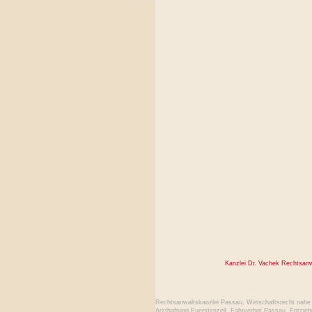
Kanzlei Dr. Vachek Rechtsan
Rechtsanwaltskanzlei Passau
,
Wirtschaftsrecht nahe 
Arzthaftung Fuerstenzell
,
Fahrverbot Passau
,
Entzieh