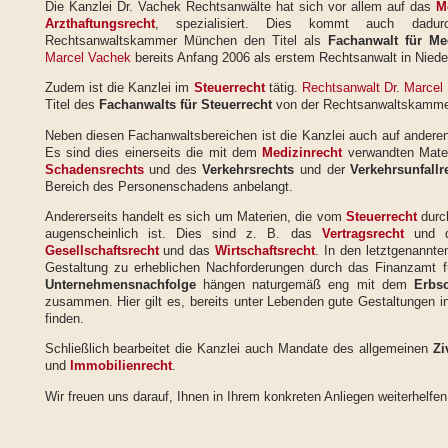
Die Kanzlei Dr. Vachek Rechtsanwälte hat sich vor allem auf das
M
Arzthaftungsrecht
, spezialisiert. Dies kommt auch dad
Rechtsanwaltskammer München den Titel als
Fachanwalt für Me
Marcel Vachek
bereits Anfang 2006 als erstem Rechtsanwalt in Nieder
Zudem ist die Kanzlei im
Steuerrecht
tätig.
Rechtsanwalt Dr. Marcel
Titel des
Fachanwalts für Steuerrecht
von der Rechtsanwaltskammer
Neben diesen Fachanwaltsbereichen ist die Kanzlei auch auf anderen R
Es sind dies einerseits die mit dem
Medizinrecht
verwandten Mate
Schadensrechts
und des
Verkehrsrechts
und der
Verkehrsunfallr
Bereich des Personenschadens anbelangt.
Andererseits handelt es sich um Materien, die vom
Steuerrecht
durch
augenscheinlich ist. Dies sind z. B. das
Vertragsrecht
und di
Gesellschaftsrecht
und das
Wirtschaftsrecht
. In den letztgenannt
Gestaltung zu erheblichen Nachforderungen durch das Finanzamt 
Unternehmensnachfolge
hängen naturgemäß eng mit dem
Erbs
zusammen. Hier gilt es, bereits unter Lebenden gute Gestaltungen 
finden.
Schließlich bearbeitet die Kanzlei auch Mandate des allgemeinen
Zi
und
Immobilienrecht
.
Wir freuen uns darauf, Ihnen in Ihrem konkreten Anliegen weiterhelfe