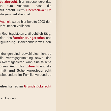
edizinrecht
, hier insbesondere das
urch zum Ausdruck, dass die
dizinrecht
Herrn
Rechtsanwalt Dr.
bayern verliehen hat.
 Vachek
wurde hier bereits 2003 den
 München verliehen.
echtsgebieten zivilrechtlich tätig.
rien des
Versicherungsrechts
und
egulierung
, insbesondere was den
drungen sind, obwohl dies nicht so
e Vertragsgestaltung sowie das
en Rechtsgebieten kann eine falsche
führen. Auch das
Erbrecht
und die
chaft- und Schenkungsteuerrecht
insbesondere im Familienverbund zu
vilrechts
, so im
Grundstücksrecht
n zu können.