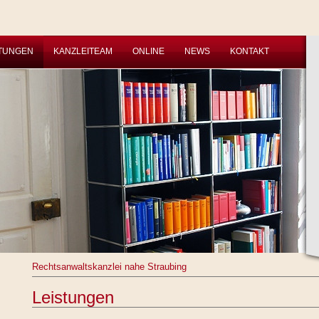
STUNGEN
KANZLEITEAM
ONLINE
NEWS
KONTAKT
Rechtsanwaltskanzlei nahe Straubing
Leistungen