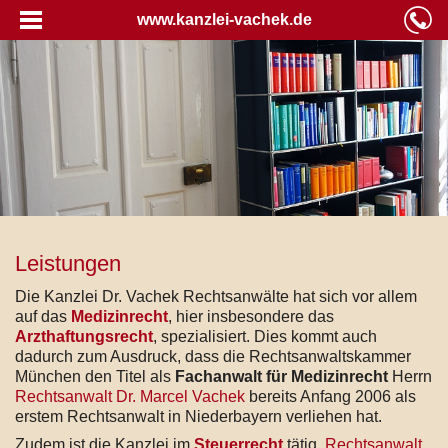
www.kanzlei-vachek.de
Leistungen
Die Kanzlei Dr. Vachek Rechtsanwälte hat sich vor allem
auf das
Medizinrecht
, hier insbesondere das
Arzthaftungsrecht
, spezialisiert. Dies kommt auch
dadurch zum Ausdruck, dass die Rechtsanwaltskammer
München den Titel als
Fachanwalt für Medizinrecht
Herrn
Rechtsanwalt Dr. Marcel Vachek
bereits Anfang 2006 als
erstem Rechtsanwalt in Niederbayern verliehen hat.
Zudem ist die Kanzlei im
Steuerrecht
tätig.
Rechtsanwalt