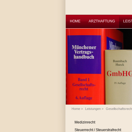
HOME
ARZTHAFTUNG
LEI
Home
>
Leistungen
>
Gesellschaftsrech
Medizinrecht
Steuerrecht / Steuerstrafrecht