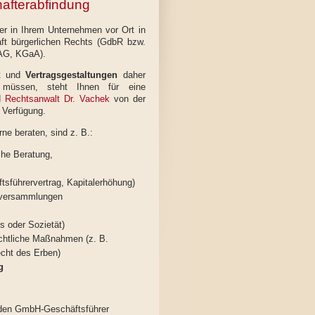
hafterabfindung
er in Ihrem Unternehmen vor Ort in
ft bürgerlichen Rechts (GdbR bzw.
G, KGaA).
st und
Vertragsgestaltungen
daher
 müssen, steht Ihnen für eine
d
Rechtsanwalt Dr. Vachek
von der
 Verfügung.
rne beraten, sind z. B.:
iche Beratung,
tsführervertrag, Kapitalerhöhung)
tsversammlungen
s oder Sozietät)
echtliche Maßnahmen (z. B.
echt des Erben)
g
den GmbH-Geschäftsführer