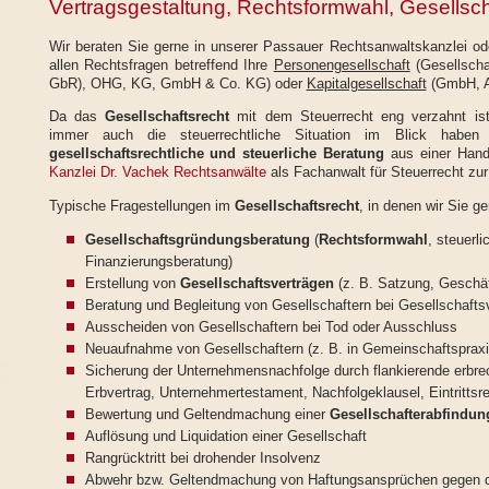
Vertragsgestaltung, Rechtsformwahl, Gesellsc
Wir beraten Sie gerne in unserer Passauer Rechtsanwaltskanzlei od
allen Rechtsfragen betreffend Ihre
Personengesellschaft
(Gesellscha
GbR), OHG, KG, GmbH & Co. KG) oder
Kapitalgesellschaft
(GmbH, A
Da das
Gesellschaftsrecht
mit dem Steuerrecht eng verzahnt i
immer auch die steuerrechtliche Situation im Blick haben
gesellschaftsrechtliche und steuerliche Beratung
aus einer Han
Kanzlei Dr. Vachek Rechtsanwälte
als Fachanwalt für Steuerrecht zur
Typische Fragestellungen im
Gesellschaftsrecht
, in denen wir Sie ge
Gesellschaftsgründungsberatung
(
Rechtsformwahl
, steuerl
Finanzierungsberatung)
Erstellung von
Gesellschaftsverträgen
(z. B. Satzung, Geschäf
Beratung und Begleitung von Gesellschaftern bei Gesellschaf
Ausscheiden von Gesellschaftern bei Tod oder Ausschluss
Neuaufnahme von Gesellschaftern (z. B. in Gemeinschaftspraxi
Sicherung der Unternehmensnachfolge durch flankierende erbr
Erbvertrag, Unternehmertestament, Nachfolgeklausel, Eintrittsr
Bewertung und Geltendmachung einer
Gesellschafterabfindun
Auflösung und Liquidation einer Gesellschaft
Rangrücktritt bei drohender Insolvenz
Abwehr bzw. Geltendmachung von Haftungsansprüchen gegen 