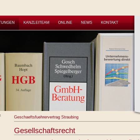
STUNGEN
KANZLEITEAM
ONLINE
NEWS
KONTAKT
t
Geschaeftsfuehrervertrag Straubing
Gesellschaftsrecht