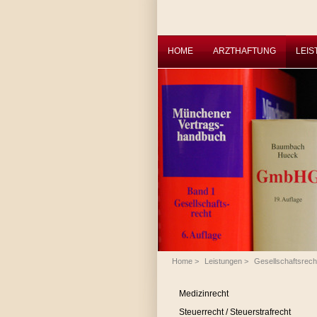
HOME
ARZTHAFTUNG
LEI
Home
>
Leistungen
>
Gesellschaftsrech
Medizinrecht
Steuerrecht / Steuerstrafrecht