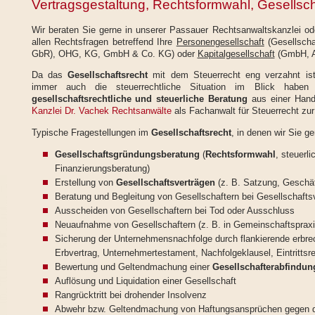
Vertragsgestaltung, Rechtsformwahl, Gesellsc
Wir beraten Sie gerne in unserer Passauer Rechtsanwaltskanzlei od
allen Rechtsfragen betreffend Ihre
Personengesellschaft
(Gesellscha
GbR), OHG, KG, GmbH & Co. KG) oder
Kapitalgesellschaft
(GmbH, A
Da das
Gesellschaftsrecht
mit dem Steuerrecht eng verzahnt i
immer auch die steuerrechtliche Situation im Blick haben
gesellschaftsrechtliche und steuerliche Beratung
aus einer Han
Kanzlei Dr. Vachek Rechtsanwälte
als Fachanwalt für Steuerrecht zur
Typische Fragestellungen im
Gesellschaftsrecht
, in denen wir Sie ge
Gesellschaftsgründungsberatung
(
Rechtsformwahl
, steuerl
Finanzierungsberatung)
Erstellung von
Gesellschaftsverträgen
(z. B. Satzung, Geschäf
Beratung und Begleitung von Gesellschaftern bei Gesellschaf
Ausscheiden von Gesellschaftern bei Tod oder Ausschluss
Neuaufnahme von Gesellschaftern (z. B. in Gemeinschaftspraxi
Sicherung der Unternehmensnachfolge durch flankierende erbr
Erbvertrag, Unternehmertestament, Nachfolgeklausel, Eintrittsr
Bewertung und Geltendmachung einer
Gesellschafterabfindun
Auflösung und Liquidation einer Gesellschaft
Rangrücktritt bei drohender Insolvenz
Abwehr bzw. Geltendmachung von Haftungsansprüchen gegen 