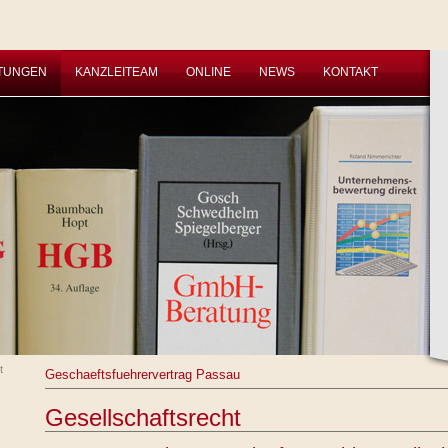
STUNGEN
KANZLEITEAM
ONLINE
NEWS
KONTAKT
t
Geschaeftsfuehrervertrag Passau
Gesellschaftsrecht