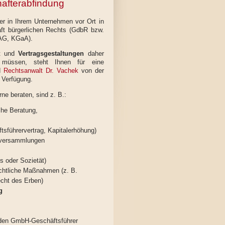
hafterabfindung
er in Ihrem Unternehmen vor Ort in
ft bürgerlichen Rechts (GdbR bzw.
G, KGaA).
st und
Vertragsgestaltungen
daher
 müssen, steht Ihnen für eine
d
Rechtsanwalt Dr. Vachek
von der
 Verfügung.
rne beraten, sind z. B.:
iche Beratung,
tsführervertrag, Kapitalerhöhung)
tsversammlungen
s oder Sozietät)
echtliche Maßnahmen (z. B.
echt des Erben)
g
den GmbH-Geschäftsführer