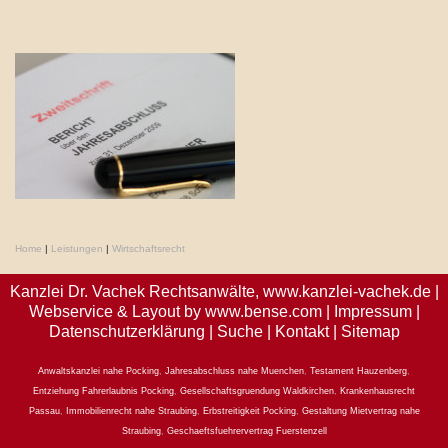
Home
|
Leistungen
|
Wirtschaftsrecht
Kanzlei Dr. Vachek Rechtsanwälte,
www.kanzlei-vachek.de
|
Webservice & Layout by
www.bense.com
|
Impressum
|
Datenschutzerklärung
|
Suche
|
Kontakt
|
Sitemap
Anwaltskanzlei nahe Pocking
,
Jahresabschluss nahe Muenchen
,
Testament Hauzenberg
,
Entziehung Fahrerlaubnis Pocking
,
Gesellschaftsgruendung Waldkirchen
,
Krankenhausrecht
Passau
,
Immobilienrecht nahe Straubing
,
Erbstreitigkeit Pocking
,
Gestaltung Mietvertrag nahe
Straubing
,
Geschaeftsfuehrervertrag Fuerstenzell