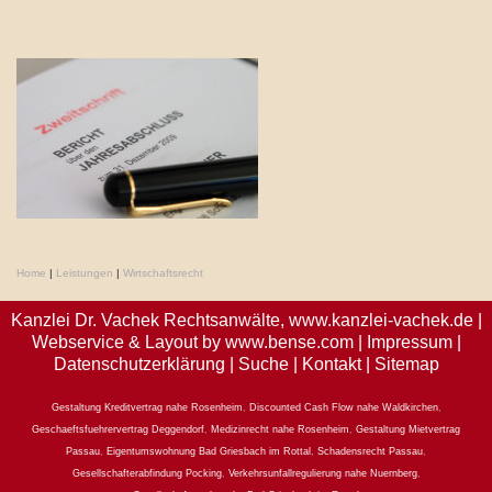
Home
|
Leistungen
|
Wirtschaftsrecht
Kanzlei Dr. Vachek Rechtsanwälte,
www.kanzlei-vachek.de
|
Webservice & Layout by
www.bense.com
|
Impressum
|
Datenschutzerklärung
|
Suche
|
Kontakt
|
Sitemap
Gestaltung Kreditvertrag nahe Rosenheim
,
Discounted Cash Flow nahe Waldkirchen
,
Geschaeftsfuehrervertrag Deggendorf
,
Medizinrecht nahe Rosenheim
,
Gestaltung Mietvertrag
Passau
,
Eigentumswohnung Bad Griesbach im Rottal
,
Schadensrecht Passau
,
Gesellschafterabfindung Pocking
,
Verkehrsunfallregulierung nahe Nuernberg
,