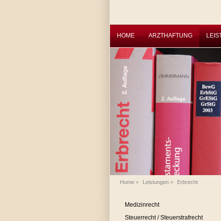
HOME
ARZTHAFTUNG
LEI
Home
>
Leistungen
>
Erbrecht
Medizinrecht
Steuerrecht / Steuerstrafrecht