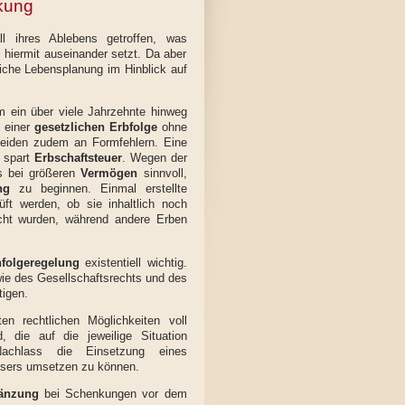
nkung
l ihres Ablebens getroffen, was
 hiermit auseinander setzt. Da aber
iche Lebensplanung im Hinblick auf
m ein über viele Jahrzehnte hinweg
i einer
gesetzlichen Erbfolge
ohne
eiden zudem an Formfehlern. Eine
 spart
Erbschaftsteuer
. Wegen der
s bei größeren
Vermögen
sinnvoll,
ng
zu beginnen. Einmal erstellte
ft werden, ob sie inhaltlich noch
cht wurden, während andere Erben
folgeregelung
existentiell wichtig.
 des Gesellschaftsrechts und des
igen.
n rechtlichen Möglichkeiten voll
 die auf die jeweilige Situation
achlass die Einsetzung eines
assers umsetzen zu können.
gänzung
bei Schenkungen vor dem