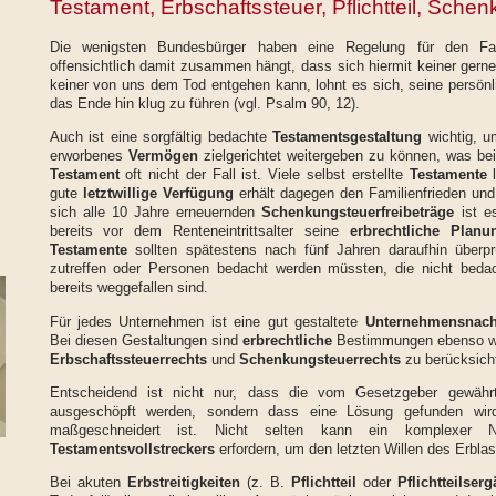
Testament, Erbschaftssteuer, Pflichtteil, Sche
Die wenigsten Bundesbürger haben eine Regelung für den Fal
offensichtlich damit zusammen hängt, dass sich hiermit keiner gerne
keiner von uns dem Tod entgehen kann, lohnt es sich, seine persönl
das Ende hin klug zu führen (vgl. Psalm 90, 12).
Auch ist eine sorgfältig bedachte
Testamentsgestaltung
wichtig, u
erworbenes
Vermögen
zielgerichtet weitergeben zu können, was be
Testament
oft nicht der Fall ist. Viele selbst erstellte
Testamente
l
gute
letztwillige Verfügung
erhält dagegen den Familienfrieden und
sich alle 10 Jahre erneuernden
Schenkungsteuerfreibeträge
ist e
bereits vor dem Renteneintrittsalter seine
erbrechtliche Planu
Testamente
sollten spätestens nach fünf Jahren daraufhin überprü
zutreffen oder Personen bedacht werden müssten, die nicht beda
bereits weggefallen sind.
Für jedes Unternehmen ist eine gut gestaltete
Unternehmensnach
Bei diesen Gestaltungen sind
erbrechtliche
Bestimmungen ebenso wie
Erbschaftssteuerrechts
und
Schenkungsteuerrechts
zu berücksicht
Entscheidend ist nicht nur, dass die vom Gesetzgeber gewährte
ausgeschöpft werden, sondern dass eine Lösung gefunden wird,
maßgeschneidert ist. Nicht selten kann ein komplexer N
Testamentsvollstreckers
erfordern, um den letzten Willen des Erbl
Bei akuten
Erbstreitigkeiten
(z. B.
Pflichtteil
oder
Pflichtteilser